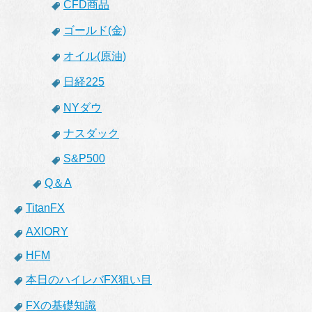
CFD商品
ゴールド(金)
オイル(原油)
日経225
NYダウ
ナスダック
S&P500
Q＆A
TitanFX
AXIORY
HFM
本日のハイレバFX狙い目
FXの基礎知識