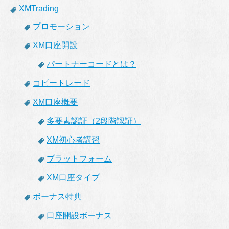
XMTrading
プロモーション
XM口座開設
パートナーコードとは？
コピートレード
XM口座概要
多要素認証（2段階認証）
XM初心者講習
プラットフォーム
XM口座タイプ
ボーナス特典
口座開設ボーナス