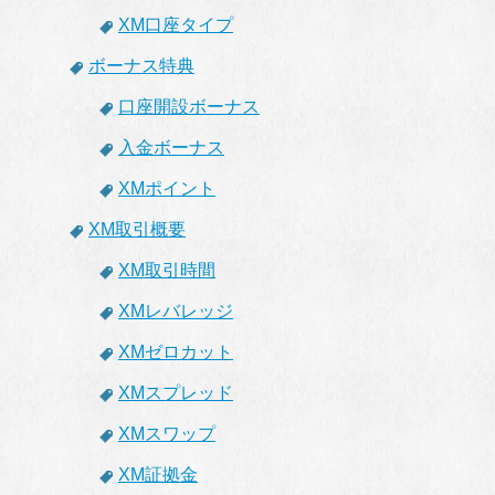
XM口座タイプ
ボーナス特典
口座開設ボーナス
入金ボーナス
XMポイント
XM取引概要
XM取引時間
XMレバレッジ
XMゼロカット
XMスプレッド
XMスワップ
XM証拠金