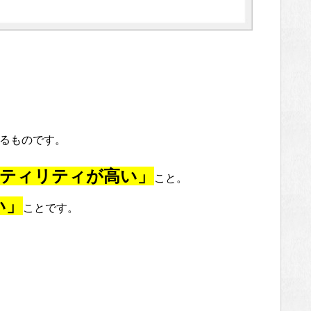
するものです。
ティリティが高い」
こと。
い」
ことです。