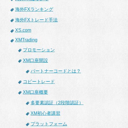
海外FXランキング
海外FXトレード手法
XS.com
XMTrading
プロモーション
XM口座開設
パートナーコードとは？
コピートレード
XM口座概要
多要素認証（2段階認証）
XM初心者講習
プラットフォーム