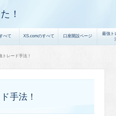
した！
最強ト
すべて
XS.comのすべて
口座開設ページ
強トレード手法！
ード手法！