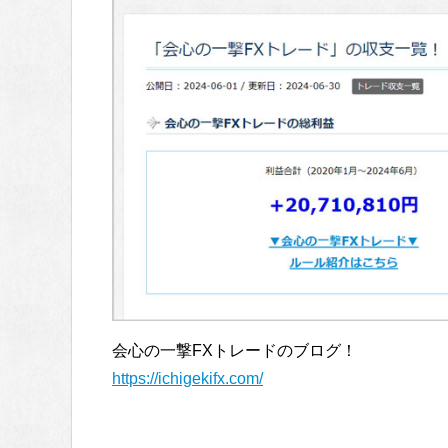
会心の一撃FXトレードのブログ！
https://ichigekifx.com/