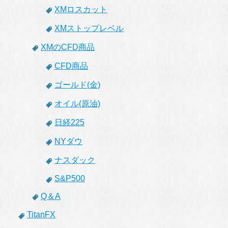
XMロスカット
XMストップレベル
XMのCFD商品
CFD商品
ゴールド(金)
オイル(原油)
日経225
NYダウ
ナスダック
S&P500
Q＆A
TitanFX