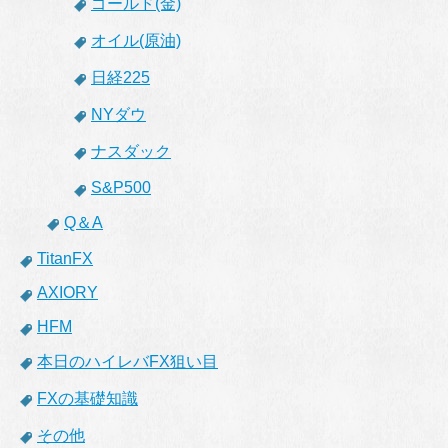
ゴールド(金)
オイル(原油)
日経225
NYダウ
ナスダック
S&P500
Q＆A
TitanFX
AXIORY
HFM
本日のハイレバFX狙い目
FXの基礎知識
その他