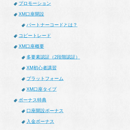
プロモーション
XM口座開設
パートナーコードとは？
コピートレード
XM口座概要
多要素認証（2段階認証）
XM初心者講習
プラットフォーム
XM口座タイプ
ボーナス特典
口座開設ボーナス
入金ボーナス