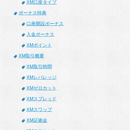
XM口座タイプ
ボーナス特典
口座開設ボーナス
入金ボーナス
XMポイント
XM取引概要
XM取引時間
XMレバレッジ
XMゼロカット
XMスプレッド
XMスワップ
XM証拠金