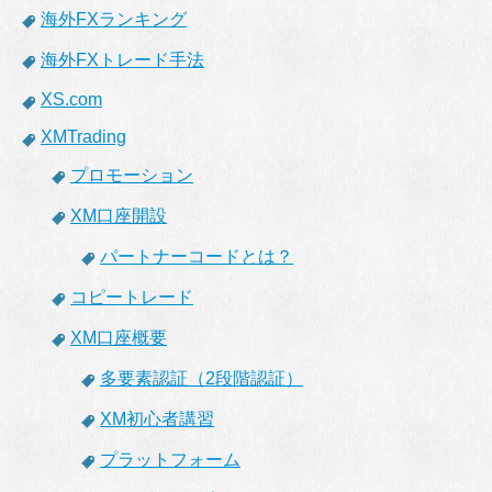
海外FXランキング
海外FXトレード手法
XS.com
XMTrading
プロモーション
XM口座開設
パートナーコードとは？
コピートレード
XM口座概要
多要素認証（2段階認証）
XM初心者講習
プラットフォーム