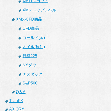
XMロスカット
XMストップレベル
XMのCFD商品
CFD商品
ゴールド(金)
オイル(原油)
日経225
NYダウ
ナスダック
S&P500
Q＆A
TitanFX
AXIORY