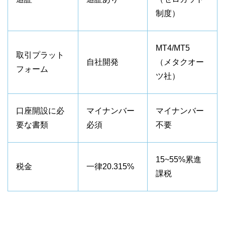
制度）
MT4/MT5
取引プラット
自社開発
（メタクオー
フォーム
ツ社）
口座開設に必
マイナンバー
マイナンバー
要な書類
必須
不要
15~55%累進
税金
一律20.315%
課税