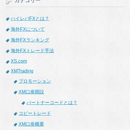
カテゴリー
ハイレバFXとは？
海外FXについて
海外FXランキング
海外FXトレード手法
XS.com
XMTrading
プロモーション
XM口座開設
パートナーコードとは？
コピートレード
XM口座概要