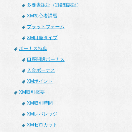
多要素認証（2段階認証）
XM初心者講習
プラットフォーム
XM口座タイプ
ボーナス特典
口座開設ボーナス
入金ボーナス
XMポイント
XM取引概要
XM取引時間
XMレバレッジ
XMゼロカット