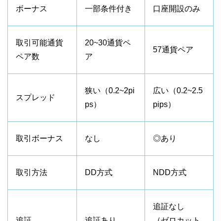
ボーナス
一部条件付き
口座開設のみ
取引可能通貨
20~30通貨ペ
57通貨ペア
ペア数
ア
狭い（0.2~2pi
広い（0.2~2.5
スプレッド
ps）
pips）
取引ボーナス
なし
◎あり
取引方法
DD方式
NDD方式
追証なし
追証
追証あり
（ゼロカット