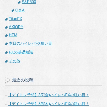
S&P500
Q＆A
TitanFX
AXIORY
HFM
本日のハイレバFX狙い目
FXの基礎知識
その他
最近の投稿
【デイトレ予想】8/7(金)ハイレバFXの狙い目！
【デイトレ予想】8/6(木)ハイレバFXの狙い目！