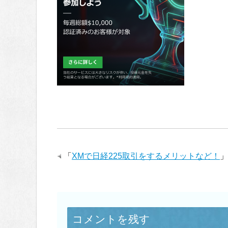
「
XMで日経225取引をするメリットなど！
」
コメントを残す