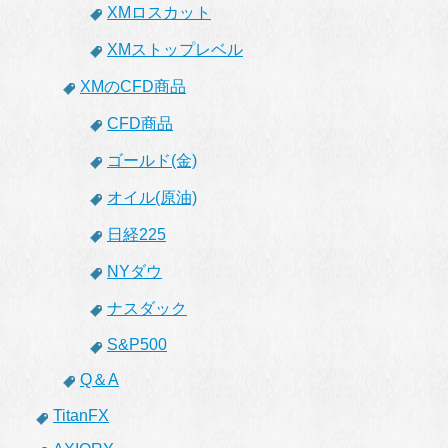
XMロスカット
XMストップレベル
XMのCFD商品
CFD商品
ゴールド(金)
オイル(原油)
日経225
NYダウ
ナスダック
S&P500
Q＆A
TitanFX