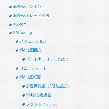
海外FXランキング
海外FXトレード手法
XS.com
XMTrading
プロモーション
XM口座開設
パートナーコードとは？
コピートレード
XM口座概要
多要素認証（2段階認証）
XM初心者講習
プラットフォーム