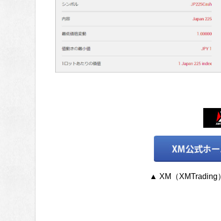
▲ XM（XMTrad