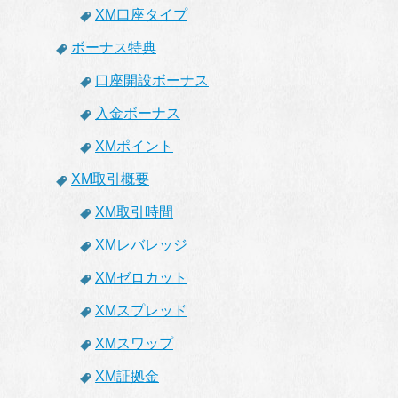
XM口座タイプ
ボーナス特典
口座開設ボーナス
入金ボーナス
XMポイント
XM取引概要
XM取引時間
XMレバレッジ
XMゼロカット
XMスプレッド
XMスワップ
XM証拠金