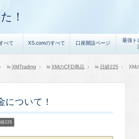
した！
最強ト
すべて
XS.comのすべて
口座開設ページ
XMTrading
XMのCFD商品
日経225
XM
拠金について！
経225