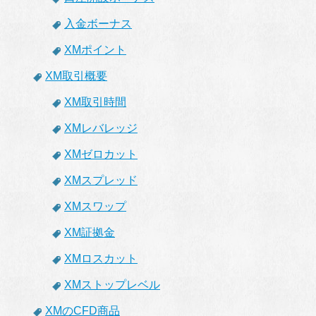
入金ボーナス
XMポイント
XM取引概要
XM取引時間
XMレバレッジ
XMゼロカット
XMスプレッド
XMスワップ
XM証拠金
XMロスカット
XMストップレベル
XMのCFD商品