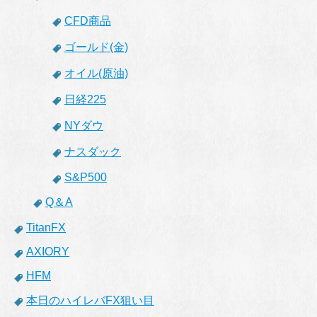
CFD商品
ゴールド(金)
オイル(原油)
日経225
NYダウ
ナスダック
S&P500
Q＆A
TitanFX
AXIORY
HFM
本日のハイレバFX狙い目