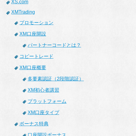
XS.com
XMTrading
プロモーション
XM口座開設
パートナーコードとは？
コピートレード
XM口座概要
多要素認証（2段階認証）
XM初心者講習
プラットフォーム
XM口座タイプ
ボーナス特典
口座開設ボーナス