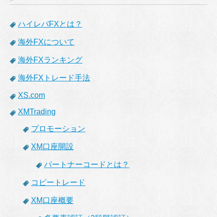
ハイレバFXとは？
海外FXについて
海外FXランキング
海外FXトレード手法
XS.com
XMTrading
プロモーション
XM口座開設
パートナーコードとは？
コピートレード
XM口座概要