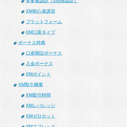
多要素認証（2段階認証）
XM初心者講習
プラットフォーム
XM口座タイプ
ボーナス特典
口座開設ボーナス
入金ボーナス
XMポイント
XM取引概要
XM取引時間
XMレバレッジ
XMゼロカット
XMスプレッド