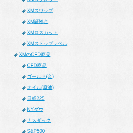
XMスワップ
XM証拠金
XMロスカット
XMストップレベル
XMのCFD商品
CFD商品
ゴールド(金)
オイル(原油)
日経225
NYダウ
ナスダック
S&P500