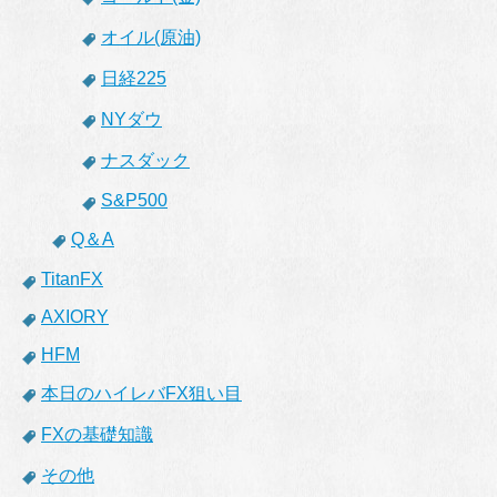
オイル(原油)
日経225
NYダウ
ナスダック
S&P500
Q＆A
TitanFX
AXIORY
HFM
本日のハイレバFX狙い目
FXの基礎知識
その他