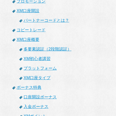
プロモーション
XM口座開設
パートナーコードとは？
コピートレード
XM口座概要
多要素認証（2段階認証）
XM初心者講習
プラットフォーム
XM口座タイプ
ボーナス特典
口座開設ボーナス
入金ボーナス