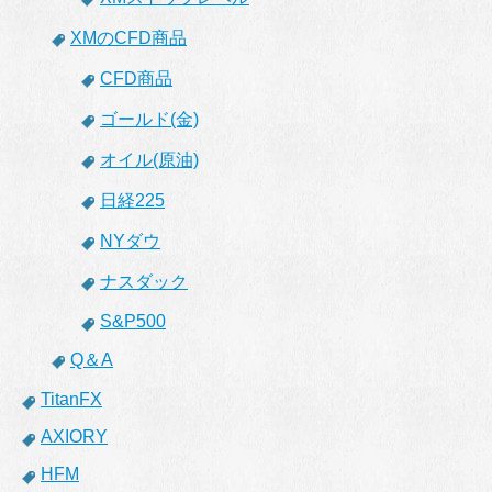
XMのCFD商品
CFD商品
ゴールド(金)
オイル(原油)
日経225
NYダウ
ナスダック
S&P500
Q＆A
TitanFX
AXIORY
HFM