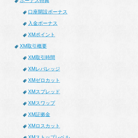
ボーナス特典
口座開設ボーナス
入金ボーナス
XMポイント
XM取引概要
XM取引時間
XMレバレッジ
XMゼロカット
XMスプレッド
XMスワップ
XM証拠金
XMロスカット
XMストップレベル