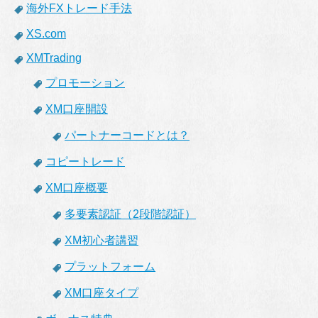
海外FXトレード手法
XS.com
XMTrading
プロモーション
XM口座開設
パートナーコードとは？
コピートレード
XM口座概要
多要素認証（2段階認証）
XM初心者講習
プラットフォーム
XM口座タイプ