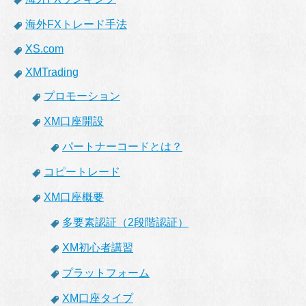
海外FXトレード手法
XS.com
XMTrading
プロモーション
XM口座開設
パートナーコードとは？
コピートレード
XM口座概要
多要素認証（2段階認証）
XM初心者講習
プラットフォーム
XM口座タイプ