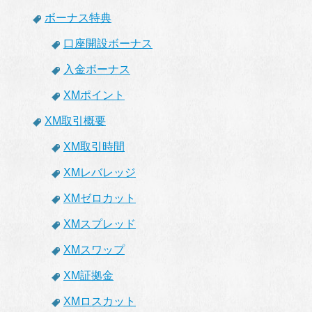
ボーナス特典
口座開設ボーナス
入金ボーナス
XMポイント
XM取引概要
XM取引時間
XMレバレッジ
XMゼロカット
XMスプレッド
XMスワップ
XM証拠金
XMロスカット