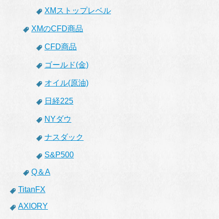
XMストップレベル
XMのCFD商品
CFD商品
ゴールド(金)
オイル(原油)
日経225
NYダウ
ナスダック
S&P500
Q＆A
TitanFX
AXIORY