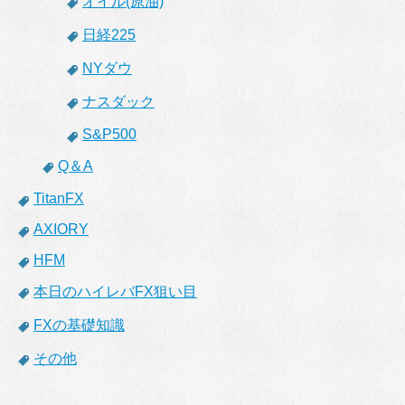
オイル(原油)
日経225
NYダウ
ナスダック
S&P500
Q＆A
TitanFX
AXIORY
HFM
本日のハイレバFX狙い目
FXの基礎知識
その他