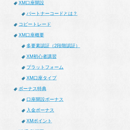
XM口座開設
パートナーコードとは？
コピートレード
XM口座概要
多要素認証（2段階認証）
XM初心者講習
プラットフォーム
XM口座タイプ
ボーナス特典
口座開設ボーナス
入金ボーナス
XMポイント