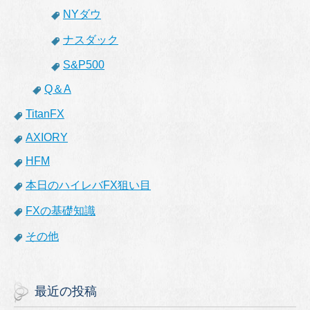
NYダウ
ナスダック
S&P500
Q＆A
TitanFX
AXIORY
HFM
本日のハイレバFX狙い目
FXの基礎知識
その他
最近の投稿