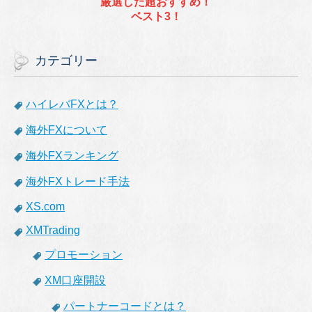
厳選した超おすすめ！
ベスト3！
カテゴリー
ハイレバFXとは？
海外FXについて
海外FXランキング
海外FXトレード手法
XS.com
XMTrading
プロモーション
XM口座開設
パートナーコードとは？