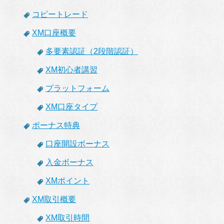
コピートレード
XM口座概要
多要素認証（2段階認証）
XM初心者講習
プラットフォーム
XM口座タイプ
ボーナス特典
口座開設ボーナス
入金ボーナス
XMポイント
XM取引概要
XM取引時間