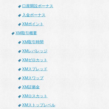
口座開設ボーナス
入金ボーナス
XMポイント
XM取引概要
XM取引時間
XMレバレッジ
XMゼロカット
XMスプレッド
XMスワップ
XM証拠金
XMロスカット
XMストップレベル