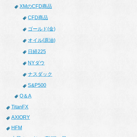
XMのCFD商品
CFD商品
ゴールド(金)
オイル(原油)
日経225
NYダウ
ナスダック
S&P500
Q＆A
TitanFX
AXIORY
HFM