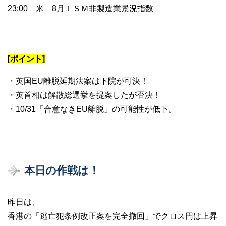
23:00 米 8月ＩＳＭ非製造業景況指数
[ポイント]
・英国EU離脱延期法案は下院が可決！
・英首相は解散総選挙を提案したが否決！
・10/31「合意なきEU離脱」の可能性が低下。
本日の作戦は！
昨日は、
香港の「逃亡犯条例改正案を完全撤回」でクロス円は上昇