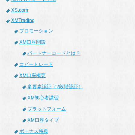
XS.com
XMTrading
プロモーション
XM口座開設
パートナーコードとは？
コピートレード
XM口座概要
多要素認証（2段階認証）
XM初心者講習
プラットフォーム
XM口座タイプ
ボーナス特典