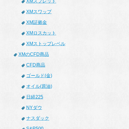
XMスプレッド
XMスワップ
XM証拠金
XMロスカット
XMストップレベル
XMのCFD商品
CFD商品
ゴールド(金)
オイル(原油)
日経225
NYダウ
ナスダック
S&P500