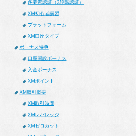
多要素認証（2段階認証）
XM初心者講習
プラットフォーム
XM口座タイプ
ボーナス特典
口座開設ボーナス
入金ボーナス
XMポイント
XM取引概要
XM取引時間
XMレバレッジ
XMゼロカット