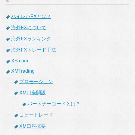
ハイレバFXとは？
海外FXについて
海外FXランキング
海外FXトレード手法
XS.com
XMTrading
プロモーション
XM口座開設
パートナーコードとは？
コピートレード
XM口座概要