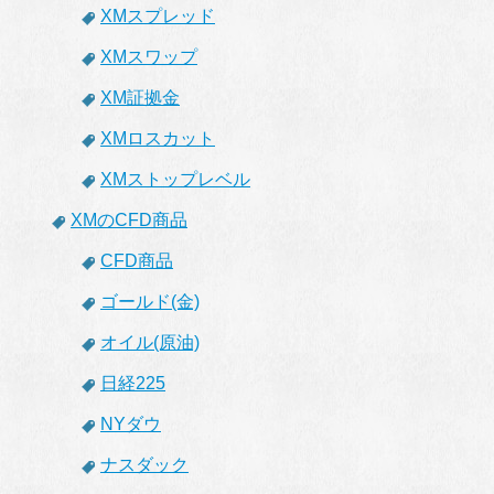
XMスプレッド
XMスワップ
XM証拠金
XMロスカット
XMストップレベル
XMのCFD商品
CFD商品
ゴールド(金)
オイル(原油)
日経225
NYダウ
ナスダック