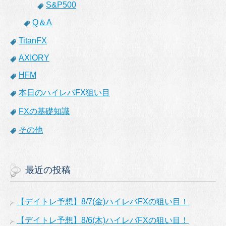
S&P500
Q＆A
TitanFX
AXIORY
HFM
本日のハイレバFX狙い目
FXの基礎知識
その他
最近の投稿
【デイトレ予想】8/7(金)ハイレバFXの狙い目！
【デイトレ予想】8/6(木)ハイレバFXの狙い目！