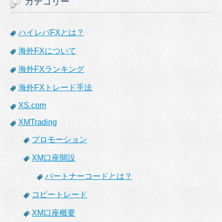
カテゴリー
ハイレバFXとは？
海外FXについて
海外FXランキング
海外FXトレード手法
XS.com
XMTrading
プロモーション
XM口座開設
パートナーコードとは？
コピートレード
XM口座概要