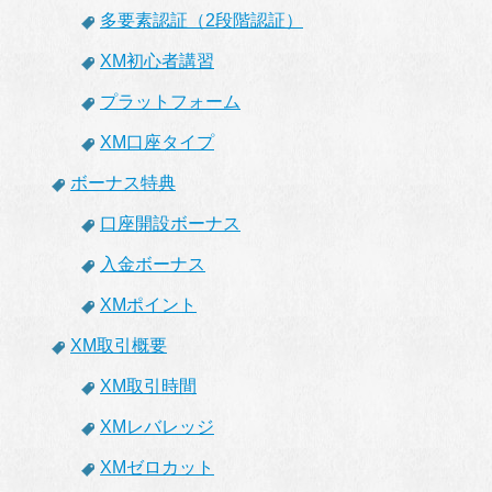
多要素認証（2段階認証）
XM初心者講習
プラットフォーム
XM口座タイプ
ボーナス特典
口座開設ボーナス
入金ボーナス
XMポイント
XM取引概要
XM取引時間
XMレバレッジ
XMゼロカット