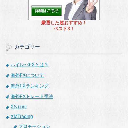
厳選した超おすすめ！
ベスト3！
カテゴリー
ハイレバFXとは？
海外FXについて
海外FXランキング
海外FXトレード手法
XS.com
XMTrading
プロモーション