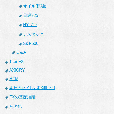
オイル(原油)
日経225
NYダウ
ナスダック
S&P500
Q＆A
TitanFX
AXIORY
HFM
本日のハイレバFX狙い目
FXの基礎知識
その他