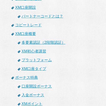
XM口座開設
パートナーコードとは？
コピートレード
XM口座概要
多要素認証（2段階認証）
XM初心者講習
プラットフォーム
XM口座タイプ
ボーナス特典
口座開設ボーナス
入金ボーナス
XMポイント