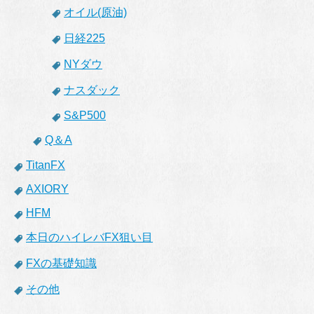
オイル(原油)
日経225
NYダウ
ナスダック
S&P500
Q＆A
TitanFX
AXIORY
HFM
本日のハイレバFX狙い目
FXの基礎知識
その他