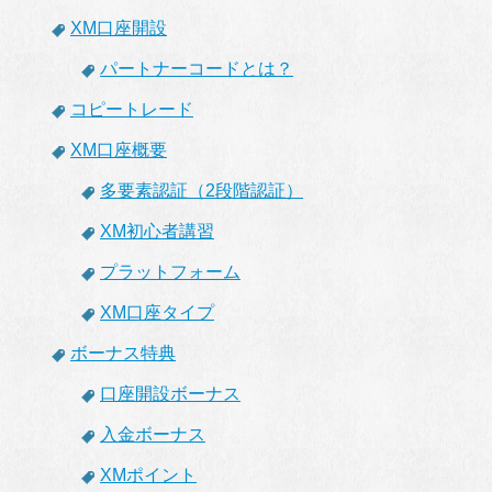
XM口座開設
パートナーコードとは？
コピートレード
XM口座概要
多要素認証（2段階認証）
XM初心者講習
プラットフォーム
XM口座タイプ
ボーナス特典
口座開設ボーナス
入金ボーナス
XMポイント