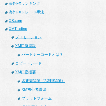
海外FXランキング
海外FXトレード手法
XS.com
XMTrading
プロモーション
XM口座開設
パートナーコードとは？
コピートレード
XM口座概要
多要素認証（2段階認証）
XM初心者講習
プラットフォーム