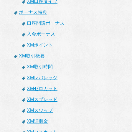
XM口座タイプ
ボーナス特典
口座開設ボーナス
入金ボーナス
XMポイント
XM取引概要
XM取引時間
XMレバレッジ
XMゼロカット
XMスプレッド
XMスワップ
XM証拠金