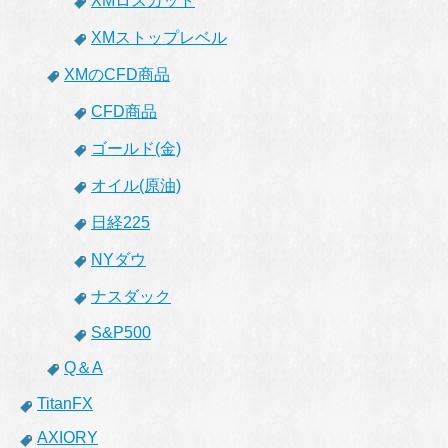
XMロスカット
XMストップレベル
XMのCFD商品
CFD商品
ゴールド(金)
オイル(原油)
日経225
NYダウ
ナスダック
S&P500
Q＆A
TitanFX
AXIORY