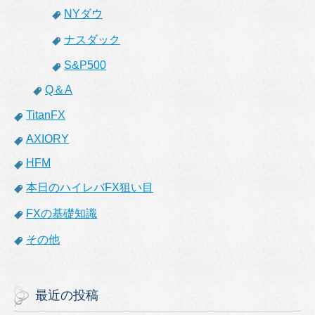
NYダウ
ナスダック
S&P500
Q＆A
TitanFX
AXIORY
HFM
本日のハイレバFX狙い目
FXの基礎知識
その他
最近の投稿