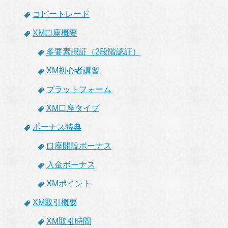
コピートレード
XM口座概要
多要素認証（2段階認証）
XM初心者講習
プラットフォーム
XM口座タイプ
ボーナス特典
口座開設ボーナス
入金ボーナス
XMポイント
XM取引概要
XM取引時間