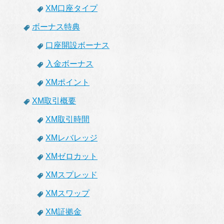
XM口座タイプ
ボーナス特典
口座開設ボーナス
入金ボーナス
XMポイント
XM取引概要
XM取引時間
XMレバレッジ
XMゼロカット
XMスプレッド
XMスワップ
XM証拠金