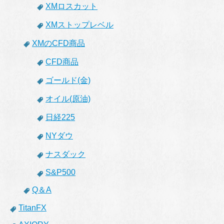
XMロスカット
XMストップレベル
XMのCFD商品
CFD商品
ゴールド(金)
オイル(原油)
日経225
NYダウ
ナスダック
S&P500
Q＆A
TitanFX