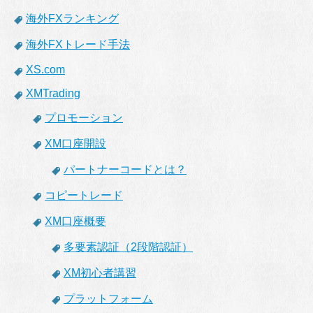
海外FXランキング
海外FXトレード手法
XS.com
XMTrading
プロモーション
XM口座開設
パートナーコードとは？
コピートレード
XM口座概要
多要素認証（2段階認証）
XM初心者講習
プラットフォーム