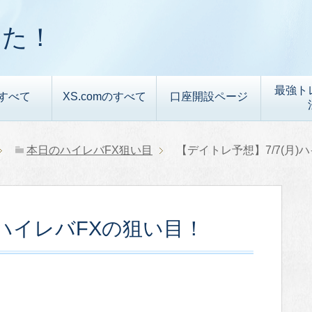
した！
最強ト
すべて
XS.comのすべて
口座開設ページ
本日のハイレバFX狙い目
【デイトレ予想】7/7(月)
)ハイレバFXの狙い目！