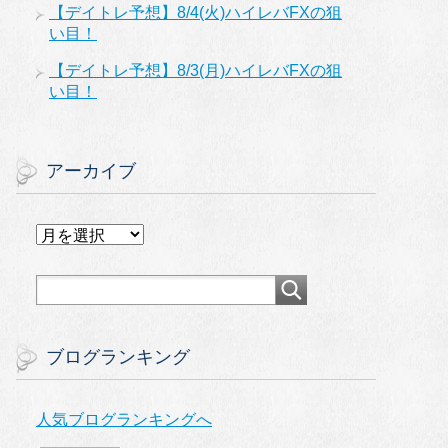
【デイトレ予想】8/4(火)ハイレバFXの狙
い目！
【デイトレ予想】8/3(月)ハイレバFXの狙
い目！
アーカイブ
ア
ー
カ
イ
ブ
ブログランキング
人気ブログランキングへ