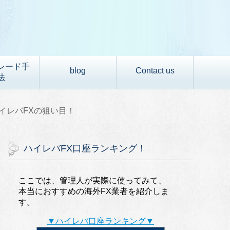
レード手
blog
Contact us
法
ハイレバFXの狙い目！
ハイレバFX口座ランキング！
ここでは、管理人が実際に使ってみて、
本当におすすめの海外FX業者を紹介しま
す。
▼ハイレバ口座ランキング▼