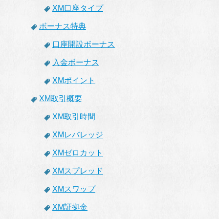
XM口座タイプ
ボーナス特典
口座開設ボーナス
入金ボーナス
XMポイント
XM取引概要
XM取引時間
XMレバレッジ
XMゼロカット
XMスプレッド
XMスワップ
XM証拠金