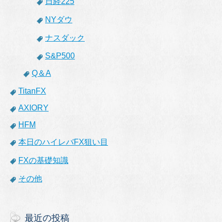
日経225
NYダウ
ナスダック
S&P500
Q＆A
TitanFX
AXIORY
HFM
本日のハイレバFX狙い目
FXの基礎知識
その他
最近の投稿