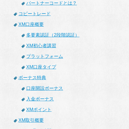
パートナーコードとは？
コピートレード
XM口座概要
多要素認証（2段階認証）
XM初心者講習
プラットフォーム
XM口座タイプ
ボーナス特典
口座開設ボーナス
入金ボーナス
XMポイント
XM取引概要