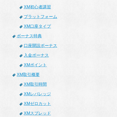
XM初心者講習
プラットフォーム
XM口座タイプ
ボーナス特典
口座開設ボーナス
入金ボーナス
XMポイント
XM取引概要
XM取引時間
XMレバレッジ
XMゼロカット
XMスプレッド