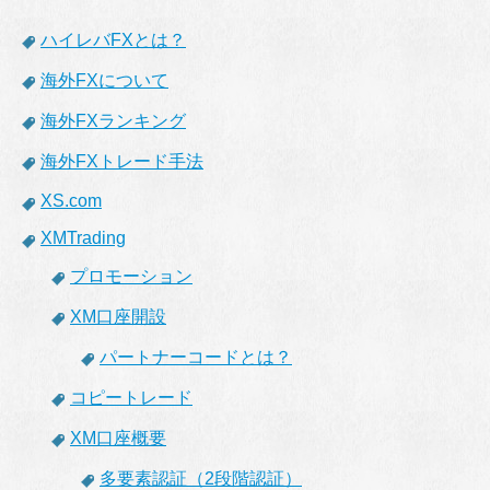
ハイレバFXとは？
海外FXについて
海外FXランキング
海外FXトレード手法
XS.com
XMTrading
プロモーション
XM口座開設
パートナーコードとは？
コピートレード
XM口座概要
多要素認証（2段階認証）