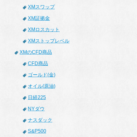
XMスワップ
XM証拠金
XMロスカット
XMストップレベル
XMのCFD商品
CFD商品
ゴールド(金)
オイル(原油)
日経225
NYダウ
ナスダック
S&P500