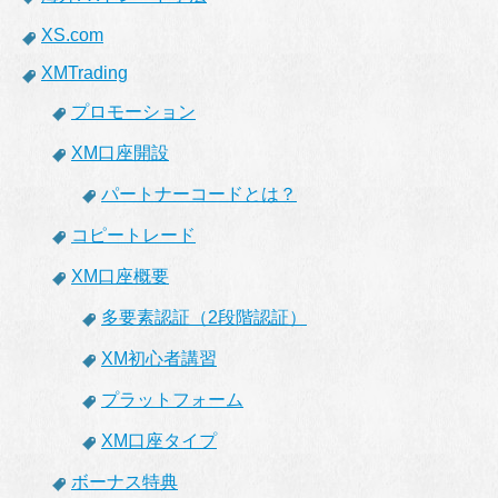
XS.com
XMTrading
プロモーション
XM口座開設
パートナーコードとは？
コピートレード
XM口座概要
多要素認証（2段階認証）
XM初心者講習
プラットフォーム
XM口座タイプ
ボーナス特典