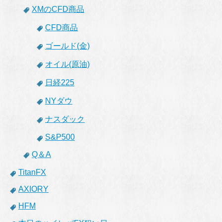
XMのCFD商品
CFD商品
ゴールド(金)
オイル(原油)
日経225
NYダウ
ナスダック
S&P500
Q＆A
TitanFX
AXIORY
HFM