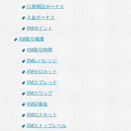
口座開設ボーナス
入金ボーナス
XMポイント
XM取引概要
XM取引時間
XMレバレッジ
XMゼロカット
XMスプレッド
XMスワップ
XM証拠金
XMロスカット
XMストップレベル