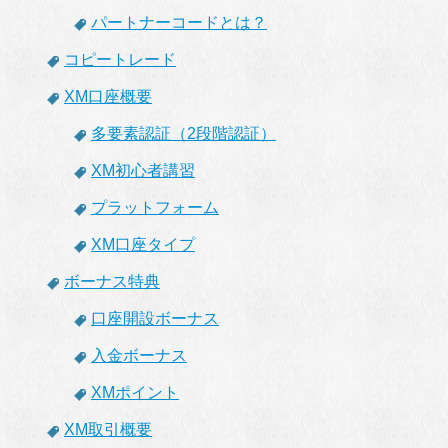
パートナーコードとは？
コピートレード
XM口座概要
多要素認証（2段階認証）
XM初心者講習
プラットフォーム
XM口座タイプ
ボーナス特典
口座開設ボーナス
入金ボーナス
XMポイント
XM取引概要