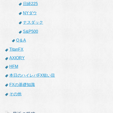
日経225
NYダウ
ナスダック
S&P500
Q＆A
TitanFX
AXIORY
HFM
本日のハイレバFX狙い目
FXの基礎知識
その他