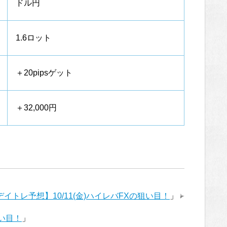
ドル円
1.6ロット
＋20pipsゲット
＋32,000円
デイトレ予想】10/11(金)ハイレバFXの狙い目！
」
狙い目！
」