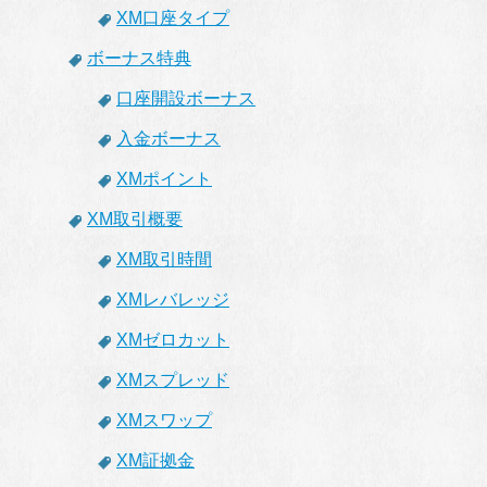
XM口座タイプ
ボーナス特典
口座開設ボーナス
入金ボーナス
XMポイント
XM取引概要
XM取引時間
XMレバレッジ
XMゼロカット
XMスプレッド
XMスワップ
XM証拠金