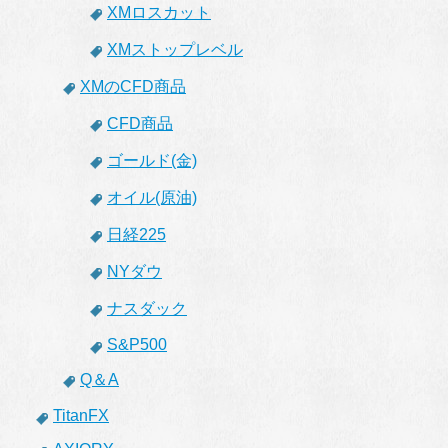
XMロスカット
XMストップレベル
XMのCFD商品
CFD商品
ゴールド(金)
オイル(原油)
日経225
NYダウ
ナスダック
S&P500
Q＆A
TitanFX