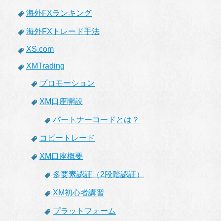
海外FXランキング
海外FXトレード手法
XS.com
XMTrading
プロモーション
XM口座開設
パートナーコードとは？
コピートレード
XM口座概要
多要素認証（2段階認証）
XM初心者講習
プラットフォーム