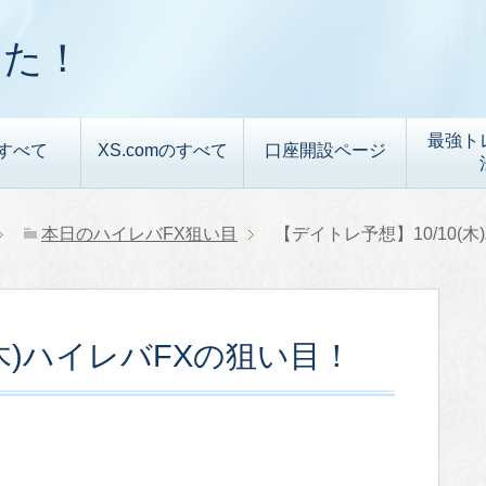
した！
最強ト
すべて
XS.comのすべて
口座開設ページ
本日のハイレバFX狙い目
【デイトレ予想】10/10(
(木)ハイレバFXの狙い目！