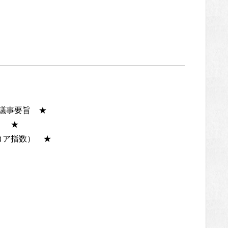
会議事要旨 ★
） ★
Ｉコア指数） ★