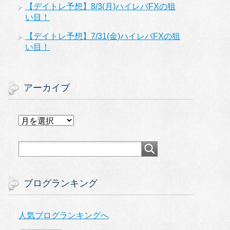
【デイトレ予想】8/3(月)ハイレバFXの狙
い目！
【デイトレ予想】7/31(金)ハイレバFXの狙
い目！
アーカイブ
ア
ー
カ
イ
ブ
ブログランキング
人気ブログランキングへ