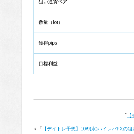
狙い通貨ペア
数量（lot）
獲得pips
目標利益
「
【
「
【デイトレ予想】10/9(水)ハイレバFXの