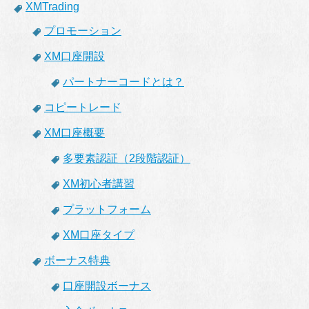
XMTrading
プロモーション
XM口座開設
パートナーコードとは？
コピートレード
XM口座概要
多要素認証（2段階認証）
XM初心者講習
プラットフォーム
XM口座タイプ
ボーナス特典
口座開設ボーナス