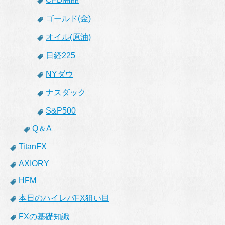
ゴールド(金)
オイル(原油)
日経225
NYダウ
ナスダック
S&P500
Q＆A
TitanFX
AXIORY
HFM
本日のハイレバFX狙い目
FXの基礎知識