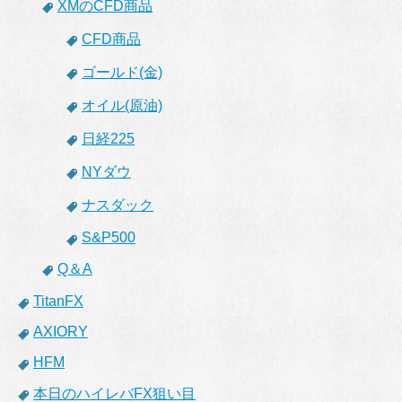
XMのCFD商品
CFD商品
ゴールド(金)
オイル(原油)
日経225
NYダウ
ナスダック
S&P500
Q＆A
TitanFX
AXIORY
HFM
本日のハイレバFX狙い目