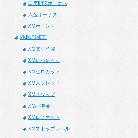
口座開設ボーナス
入金ボーナス
XMポイント
XM取引概要
XM取引時間
XMレバレッジ
XMゼロカット
XMスプレッド
XMスワップ
XM証拠金
XMロスカット
XMストップレベル