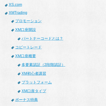
XS.com
XMTrading
プロモーション
XM口座開設
パートナーコードとは？
コピートレード
XM口座概要
多要素認証（2段階認証）
XM初心者講習
プラットフォーム
XM口座タイプ
ボーナス特典