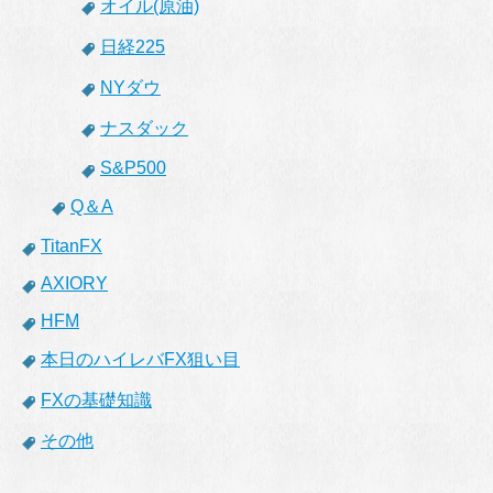
オイル(原油)
日経225
NYダウ
ナスダック
S&P500
Q＆A
TitanFX
AXIORY
HFM
本日のハイレバFX狙い目
FXの基礎知識
その他