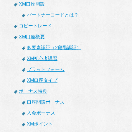
XM口座開設
パートナーコードとは？
コピートレード
XM口座概要
多要素認証（2段階認証）
XM初心者講習
プラットフォーム
XM口座タイプ
ボーナス特典
口座開設ボーナス
入金ボーナス
XMポイント