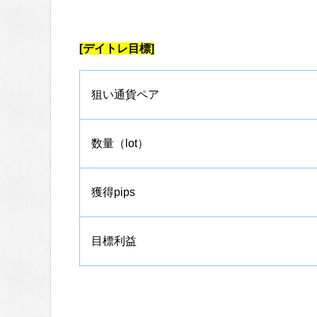
[デイトレ目標]
狙い通貨ペア
数量（lot）
獲得pips
目標利益