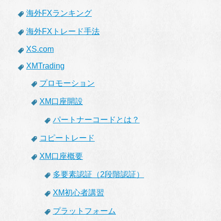
海外FXランキング
海外FXトレード手法
XS.com
XMTrading
プロモーション
XM口座開設
パートナーコードとは？
コピートレード
XM口座概要
多要素認証（2段階認証）
XM初心者講習
プラットフォーム