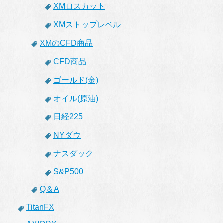
XMロスカット
XMストップレベル
XMのCFD商品
CFD商品
ゴールド(金)
オイル(原油)
日経225
NYダウ
ナスダック
S&P500
Q＆A
TitanFX