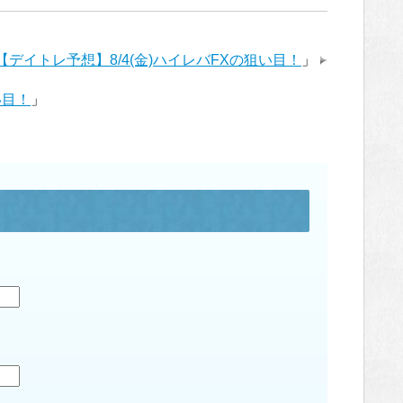
【デイトレ予想】8/4(金)ハイレバFXの狙い目！
」
い目！
」