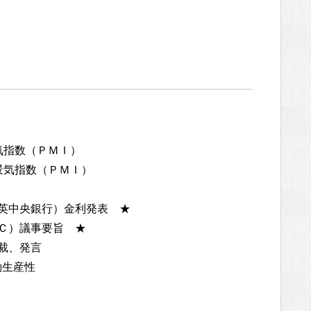
景気指数（ＰＭＩ）
者景気指数（ＰＭＩ）
、英中央銀行）金利発表 ★
ＰＣ）議事要旨 ★
総裁、発言
働生産性
ト