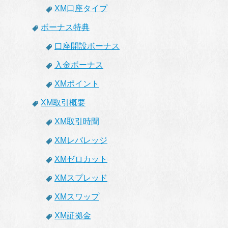
XM口座タイプ
ボーナス特典
口座開設ボーナス
入金ボーナス
XMポイント
XM取引概要
XM取引時間
XMレバレッジ
XMゼロカット
XMスプレッド
XMスワップ
XM証拠金