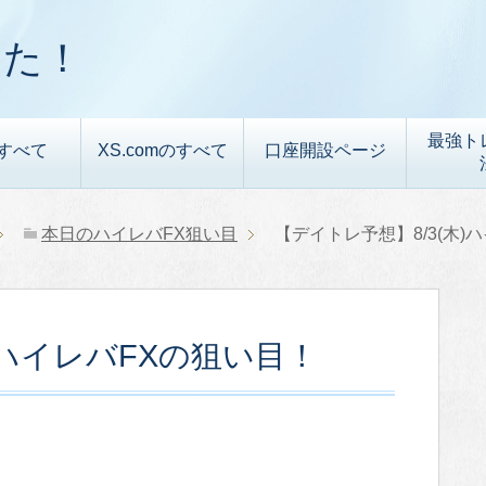
した！
最強ト
すべて
XS.comのすべて
口座開設ページ
本日のハイレバFX狙い目
【デイトレ予想】8/3(木)
)ハイレバFXの狙い目！