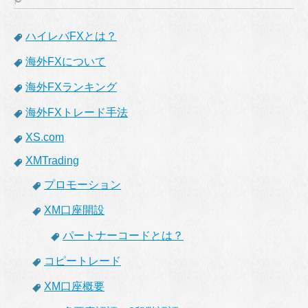
ハイレバFXとは？
海外FXについて
海外FXランキング
海外FXトレード手法
XS.com
XMTrading
プロモーション
XM口座開設
パートナーコードとは？
コピートレード
XM口座概要