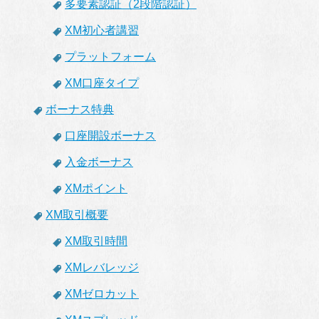
多要素認証（2段階認証）
XM初心者講習
プラットフォーム
XM口座タイプ
ボーナス特典
口座開設ボーナス
入金ボーナス
XMポイント
XM取引概要
XM取引時間
XMレバレッジ
XMゼロカット