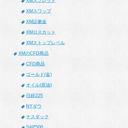
XMスプレッド
XMスワップ
XM証拠金
XMロスカット
XMストップレベル
XMのCFD商品
CFD商品
ゴールド(金)
オイル(原油)
日経225
NYダウ
ナスダック
S&P500