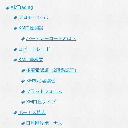
XMTrading
プロモーション
XM口座開設
パートナーコードとは？
コピートレード
XM口座概要
多要素認証（2段階認証）
XM初心者講習
プラットフォーム
XM口座タイプ
ボーナス特典
口座開設ボーナス