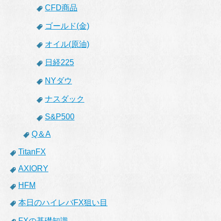
CFD商品
ゴールド(金)
オイル(原油)
日経225
NYダウ
ナスダック
S&P500
Q＆A
TitanFX
AXIORY
HFM
本日のハイレバFX狙い目
FXの基礎知識