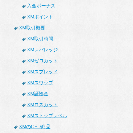
入金ボーナス
XMポイント
XM取引概要
XM取引時間
XMレバレッジ
XMゼロカット
XMスプレッド
XMスワップ
XM証拠金
XMロスカット
XMストップレベル
XMのCFD商品