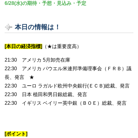
6/28(水)の期待・予想・見込み・予定
本日の情報は！
[本日の経済指標]
（★は重要度高）
21:30 アメリカ 5月卸売在庫
22:30 アメリカ パウエル米連邦準備理事会（ＦＲＢ）議
長、発言 ★
22:30 ユーロ ラガルド欧州中央銀行(ＥＣＢ)総裁、発言
22:30 日本 植田和男日銀総裁、発言
22:30 イギリス ベイリー英中銀（ＢＯＥ）総裁、発言
[ポイント]