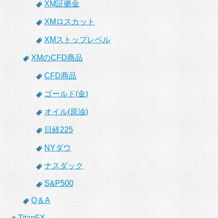
XM証拠金
XMロスカット
XMストップレベル
XMのCFD商品
CFD商品
ゴールド(金)
オイル(原油)
日経225
NYダウ
ナスダック
S&P500
Q＆A
TitanFX