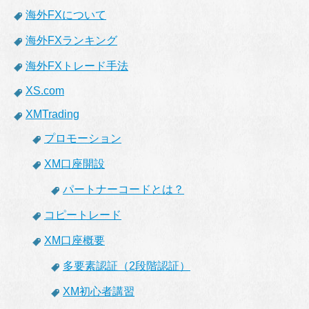
海外FXについて
海外FXランキング
海外FXトレード手法
XS.com
XMTrading
プロモーション
XM口座開設
パートナーコードとは？
コピートレード
XM口座概要
多要素認証（2段階認証）
XM初心者講習