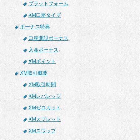
プラットフォーム
XM口座タイプ
ボーナス特典
口座開設ボーナス
入金ボーナス
XMポイント
XM取引概要
XM取引時間
XMレバレッジ
XMゼロカット
XMスプレッド
XMスワップ