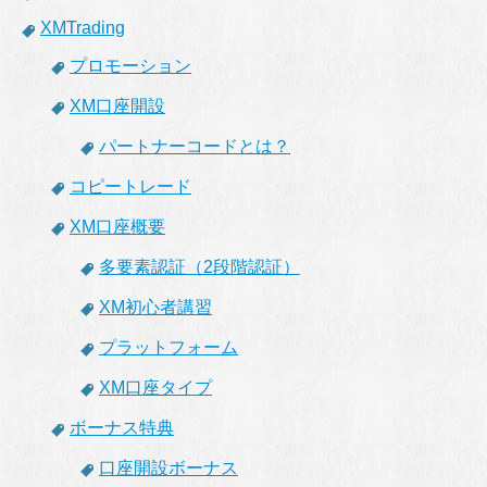
XMTrading
プロモーション
XM口座開設
パートナーコードとは？
コピートレード
XM口座概要
多要素認証（2段階認証）
XM初心者講習
プラットフォーム
XM口座タイプ
ボーナス特典
口座開設ボーナス