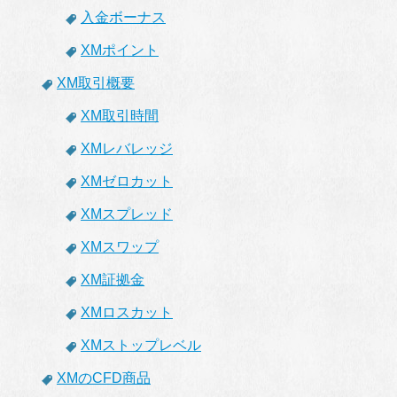
入金ボーナス
XMポイント
XM取引概要
XM取引時間
XMレバレッジ
XMゼロカット
XMスプレッド
XMスワップ
XM証拠金
XMロスカット
XMストップレベル
XMのCFD商品