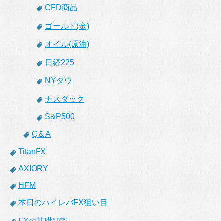
CFD商品
ゴールド(金)
オイル(原油)
日経225
NYダウ
ナスダック
S&P500
Q＆A
TitanFX
AXIORY
HFM
本日のハイレバFX狙い目
FXの基礎知識