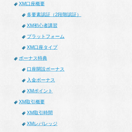
XM口座概要
多要素認証（2段階認証）
XM初心者講習
プラットフォーム
XM口座タイプ
ボーナス特典
口座開設ボーナス
入金ボーナス
XMポイント
XM取引概要
XM取引時間
XMレバレッジ