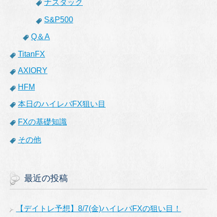
ナスダック
S&P500
Q＆A
TitanFX
AXIORY
HFM
本日のハイレバFX狙い目
FXの基礎知識
その他
最近の投稿
【デイトレ予想】8/7(金)ハイレバFXの狙い目！