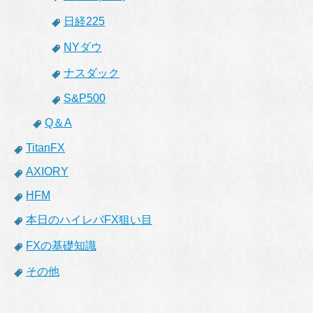
日経225
NYダウ
ナスダック
S&P500
Q＆A
TitanFX
AXIORY
HFM
本日のハイレバFX狙い目
FXの基礎知識
その他