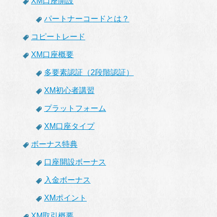
XM口座開設
パートナーコードとは？
コピートレード
XM口座概要
多要素認証（2段階認証）
XM初心者講習
プラットフォーム
XM口座タイプ
ボーナス特典
口座開設ボーナス
入金ボーナス
XMポイント
XM取引概要