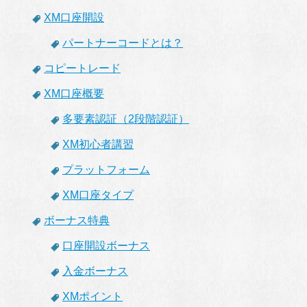
XM口座開設
パートナーコードとは？
コピートレード
XM口座概要
多要素認証（2段階認証）
XM初心者講習
プラットフォーム
XM口座タイプ
ボーナス特典
口座開設ボーナス
入金ボーナス
XMポイント