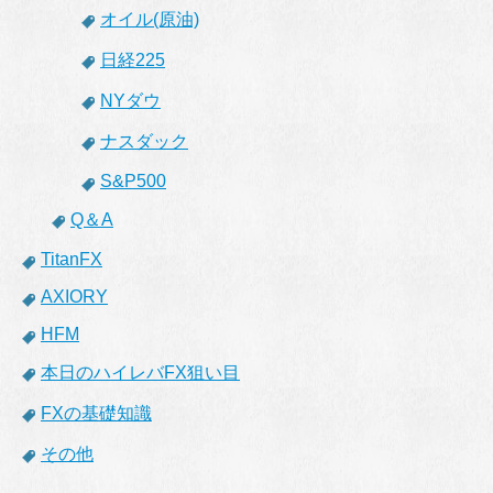
オイル(原油)
日経225
NYダウ
ナスダック
S&P500
Q＆A
TitanFX
AXIORY
HFM
本日のハイレバFX狙い目
FXの基礎知識
その他