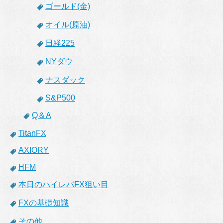
ゴールド(金)
オイル(原油)
日経225
NYダウ
ナスダック
S&P500
Q＆A
TitanFX
AXIORY
HFM
本日のハイレバFX狙い目
FXの基礎知識
その他