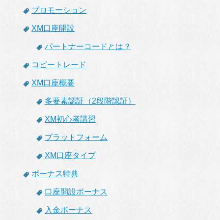
プロモーション
XM口座開設
パートナーコードとは？
コピートレード
XM口座概要
多要素認証（2段階認証）
XM初心者講習
プラットフォーム
XM口座タイプ
ボーナス特典
口座開設ボーナス
入金ボーナス