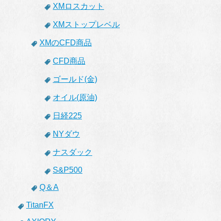
XMロスカット
XMストップレベル
XMのCFD商品
CFD商品
ゴールド(金)
オイル(原油)
日経225
NYダウ
ナスダック
S&P500
Q＆A
TitanFX