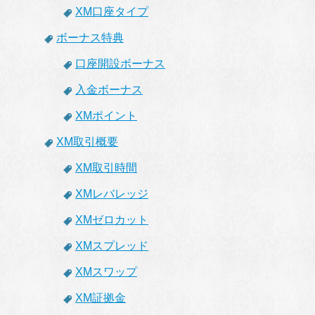
XM口座タイプ
ボーナス特典
口座開設ボーナス
入金ボーナス
XMポイント
XM取引概要
XM取引時間
XMレバレッジ
XMゼロカット
XMスプレッド
XMスワップ
XM証拠金