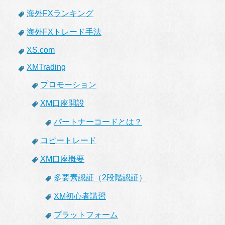
海外FXランキング
海外FXトレード手法
XS.com
XMTrading
プロモーション
XM口座開設
パートナーコードとは？
コピートレード
XM口座概要
多要素認証（2段階認証）
XM初心者講習
プラットフォーム