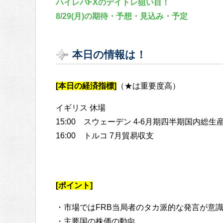
ハイレバFXのデイトレ狙い目！
8/29(月)の期待・予想・見込み・予定
本日の情報は！
[本日の経済指標]
（★は重要度高）
イギリス 休場
15:00 スウェーデン 4-6月期四半期国内総
16:00 トルコ 7月貿易収支
[ポイント]
・市場ではFRB当局者のタカ派的な発言が意
・主要国の株価の動向