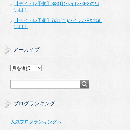
【デイトレ予想】8/3(月)ハイレバFXの狙
い目！
【デイトレ予想】7/31(金)ハイレバFXの狙
い目！
アーカイブ
ア
ー
カ
イ
ブ
ブログランキング
人気ブログランキングへ