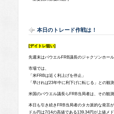
本日のトレード作戦は！
[デイトレ狙い]
先週末はパウエルFRB議長のジャクソンホー
市場では、
「米FRBは近く利上げを停止」
「早ければ23年中に利下げに転じる」との観
米国のパウエル議長らFRB当局者は、その観
本日も引き続きFRB当局者のタカ派的な発言
ドル円は7/14の高値である139.34円が上値