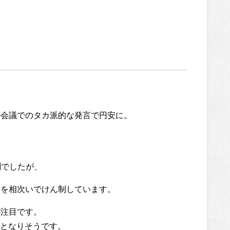
ル会議でのタカ派的な発言で円安に。
測でしたが、
測を相次いでけん制しています。
が注目です。
メドとなりそうです。