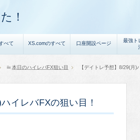
した！
最強ト
すべて
XS.comのすべて
口座開設ページ
本日のハイレバFX狙い目
【デイトレ予想】8/29(月
月)ハイレバFXの狙い目！