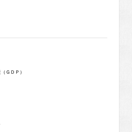
生産（ＧＤＰ）
識