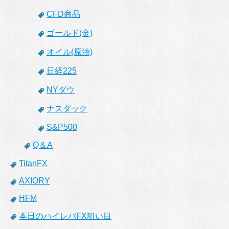
CFD商品
ゴールド(金)
オイル(原油)
日経225
NYダウ
ナスダック
S&P500
Q＆A
TitanFX
AXIORY
HFM
本日のハイレバFX狙い目