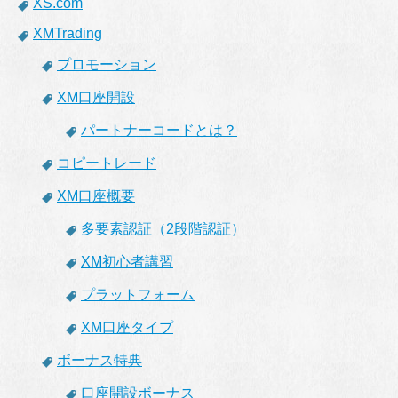
XS.com
XMTrading
プロモーション
XM口座開設
パートナーコードとは？
コピートレード
XM口座概要
多要素認証（2段階認証）
XM初心者講習
プラットフォーム
XM口座タイプ
ボーナス特典
口座開設ボーナス