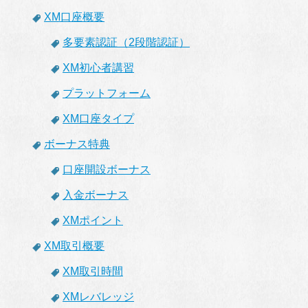
XM口座概要
多要素認証（2段階認証）
XM初心者講習
プラットフォーム
XM口座タイプ
ボーナス特典
口座開設ボーナス
入金ボーナス
XMポイント
XM取引概要
XM取引時間
XMレバレッジ