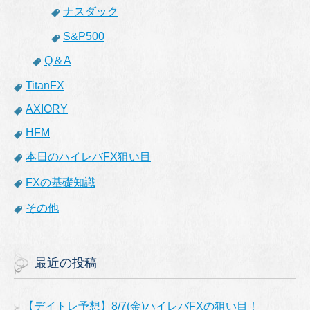
ナスダック
S&P500
Q＆A
TitanFX
AXIORY
HFM
本日のハイレバFX狙い目
FXの基礎知識
その他
最近の投稿
【デイトレ予想】8/7(金)ハイレバFXの狙い目！