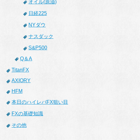
オイル(原油)
日経225
NYダウ
ナスダック
S&P500
Q＆A
TitanFX
AXIORY
HFM
本日のハイレバFX狙い目
FXの基礎知識
その他