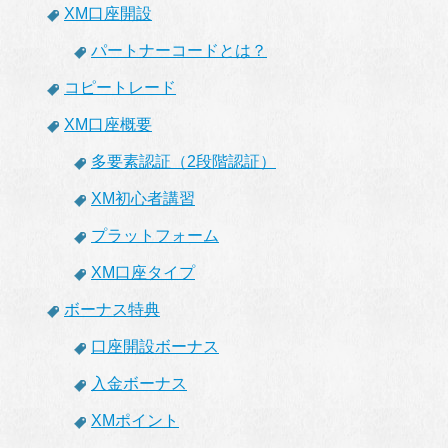
XM口座開設
パートナーコードとは？
コピートレード
XM口座概要
多要素認証（2段階認証）
XM初心者講習
プラットフォーム
XM口座タイプ
ボーナス特典
口座開設ボーナス
入金ボーナス
XMポイント