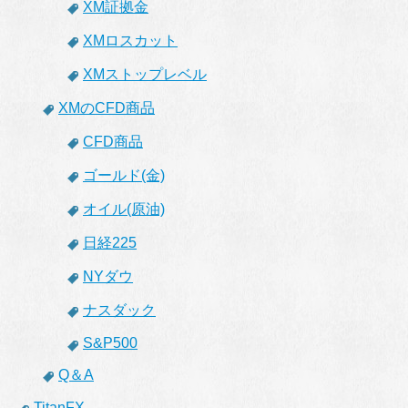
XM証拠金
XMロスカット
XMストップレベル
XMのCFD商品
CFD商品
ゴールド(金)
オイル(原油)
日経225
NYダウ
ナスダック
S&P500
Q＆A
TitanFX