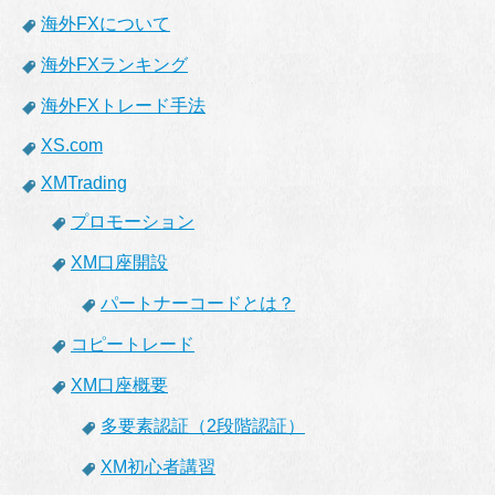
海外FXについて
海外FXランキング
海外FXトレード手法
XS.com
XMTrading
プロモーション
XM口座開設
パートナーコードとは？
コピートレード
XM口座概要
多要素認証（2段階認証）
XM初心者講習