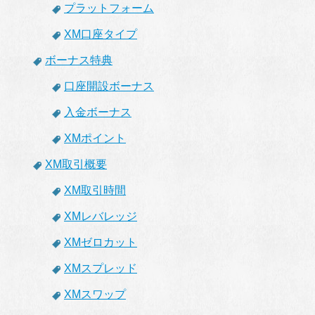
プラットフォーム
XM口座タイプ
ボーナス特典
口座開設ボーナス
入金ボーナス
XMポイント
XM取引概要
XM取引時間
XMレバレッジ
XMゼロカット
XMスプレッド
XMスワップ