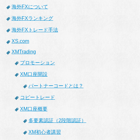
海外FXについて
海外FXランキング
海外FXトレード手法
XS.com
XMTrading
プロモーション
XM口座開設
パートナーコードとは？
コピートレード
XM口座概要
多要素認証（2段階認証）
XM初心者講習