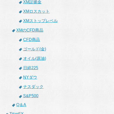
XM証拠金
XMロスカット
XMストップレベル
XMのCFD商品
CFD商品
ゴールド(金)
オイル(原油)
日経225
NYダウ
ナスダック
S&P500
Q＆A
TitanFX