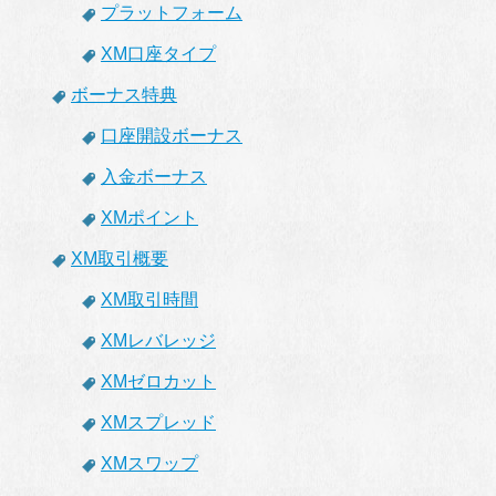
プラットフォーム
XM口座タイプ
ボーナス特典
口座開設ボーナス
入金ボーナス
XMポイント
XM取引概要
XM取引時間
XMレバレッジ
XMゼロカット
XMスプレッド
XMスワップ