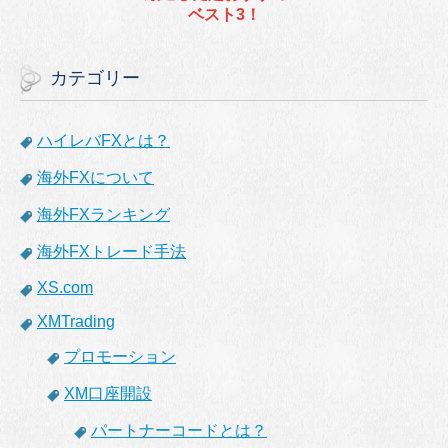
ベスト3！
カテゴリー
ハイレバFXとは？
海外FXについて
海外FXランキング
海外FXトレード手法
XS.com
XMTrading
プロモーション
XM口座開設
パートナーコードとは？