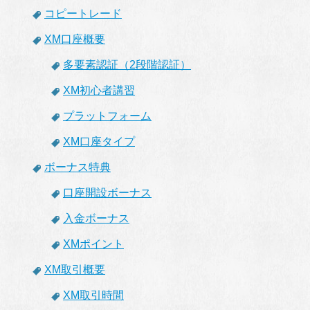
コピートレード
XM口座概要
多要素認証（2段階認証）
XM初心者講習
プラットフォーム
XM口座タイプ
ボーナス特典
口座開設ボーナス
入金ボーナス
XMポイント
XM取引概要
XM取引時間