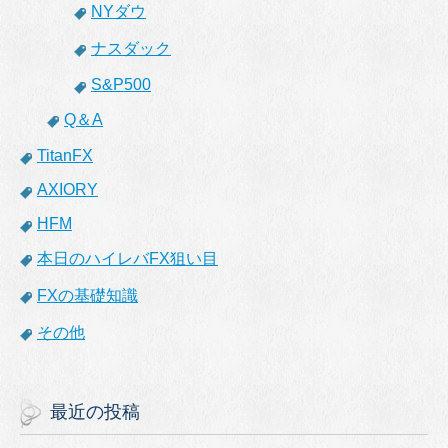
NYダウ
ナスダック
S&P500
Q＆A
TitanFX
AXIORY
HFM
本日のハイレバFX狙い目
FXの基礎知識
その他
最近の投稿