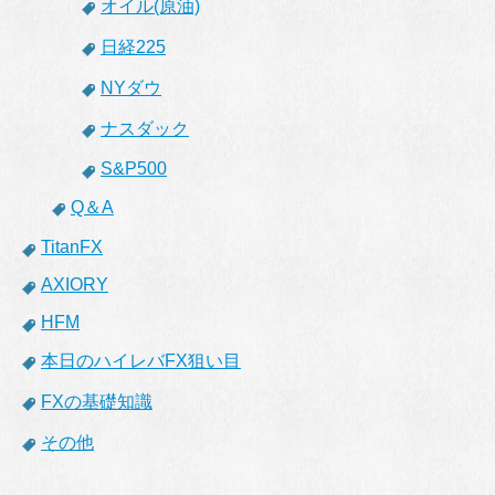
オイル(原油)
日経225
NYダウ
ナスダック
S&P500
Q＆A
TitanFX
AXIORY
HFM
本日のハイレバFX狙い目
FXの基礎知識
その他