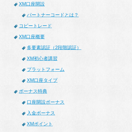
XM口座開設
パートナーコードとは？
コピートレード
XM口座概要
多要素認証（2段階認証）
XM初心者講習
プラットフォーム
XM口座タイプ
ボーナス特典
口座開設ボーナス
入金ボーナス
XMポイント