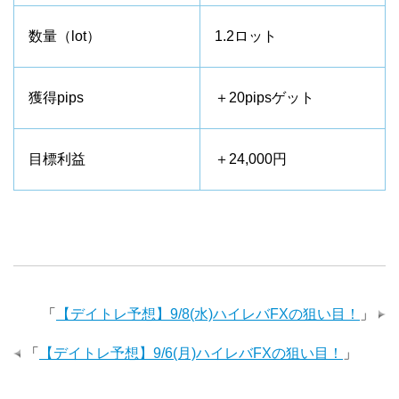
数量（lot）
1.2ロット
獲得pips
＋20pipsゲット
目標利益
＋24,000円
「
【デイトレ予想】9/8(水)ハイレバFXの狙い目！
」
「
【デイトレ予想】9/6(月)ハイレバFXの狙い目！
」