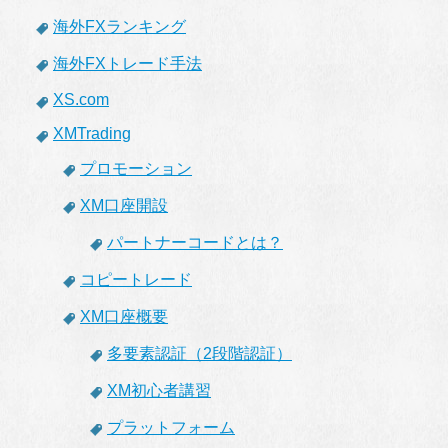
海外FXランキング
海外FXトレード手法
XS.com
XMTrading
プロモーション
XM口座開設
パートナーコードとは？
コピートレード
XM口座概要
多要素認証（2段階認証）
XM初心者講習
プラットフォーム