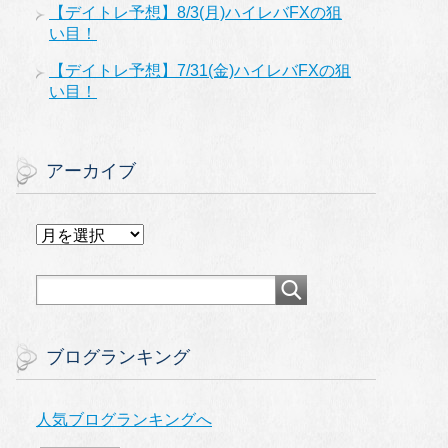
【デイトレ予想】8/3(月)ハイレバFXの狙
い目！
【デイトレ予想】7/31(金)ハイレバFXの狙
い目！
アーカイブ
ア
ー
カ
イ
ブ
ブログランキング
人気ブログランキングへ