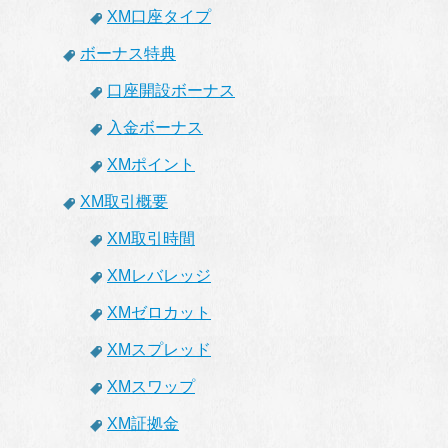
XM口座タイプ
ボーナス特典
口座開設ボーナス
入金ボーナス
XMポイント
XM取引概要
XM取引時間
XMレバレッジ
XMゼロカット
XMスプレッド
XMスワップ
XM証拠金