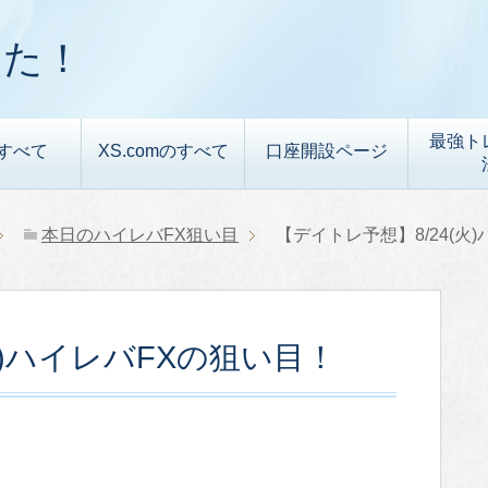
した！
最強ト
すべて
XS.comのすべて
口座開設ページ
本日のハイレバFX狙い目
【デイトレ予想】8/24(火
火)ハイレバFXの狙い目！