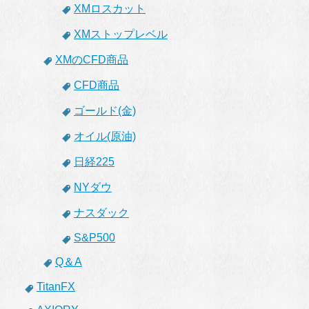
XMロスカット
XMストップレベル
XMのCFD商品
CFD商品
ゴールド(金)
オイル(原油)
日経225
NYダウ
ナスダック
S&P500
Q＆A
TitanFX