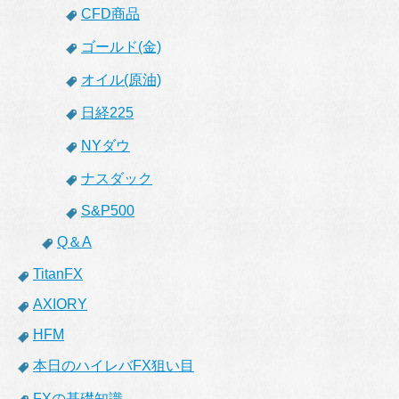
CFD商品
ゴールド(金)
オイル(原油)
日経225
NYダウ
ナスダック
S&P500
Q＆A
TitanFX
AXIORY
HFM
本日のハイレバFX狙い目
FXの基礎知識