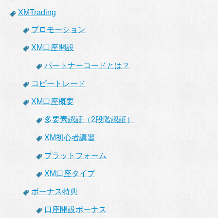
XMTrading
プロモーション
XM口座開設
パートナーコードとは？
コピートレード
XM口座概要
多要素認証（2段階認証）
XM初心者講習
プラットフォーム
XM口座タイプ
ボーナス特典
口座開設ボーナス