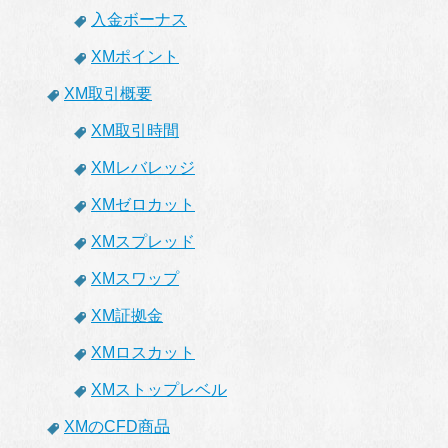
入金ボーナス
XMポイント
XM取引概要
XM取引時間
XMレバレッジ
XMゼロカット
XMスプレッド
XMスワップ
XM証拠金
XMロスカット
XMストップレベル
XMのCFD商品