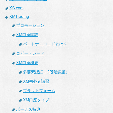
XS.com
XMTrading
プロモーション
XM口座開設
パートナーコードとは？
コピートレード
XM口座概要
多要素認証（2段階認証）
XM初心者講習
プラットフォーム
XM口座タイプ
ボーナス特典