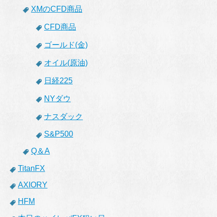
XMのCFD商品
CFD商品
ゴールド(金)
オイル(原油)
日経225
NYダウ
ナスダック
S&P500
Q＆A
TitanFX
AXIORY
HFM