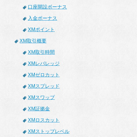
口座開設ボーナス
入金ボーナス
XMポイント
XM取引概要
XM取引時間
XMレバレッジ
XMゼロカット
XMスプレッド
XMスワップ
XM証拠金
XMロスカット
XMストップレベル